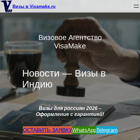
Перейти
Визы в Visamake.ru
к
содержимому
Визовое Агентство
VisaMake
Новости — Визы в
Индию
Визы для россиян 2026
–
Оформление с гарантией!
ОСТАВИТЬ ЗАЯВКУ
WhatsApp
Telegram