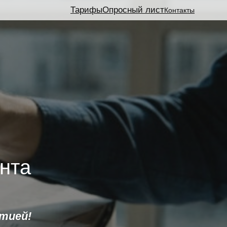
Тарифы
Опросный лист
Контакты
нта
тией!