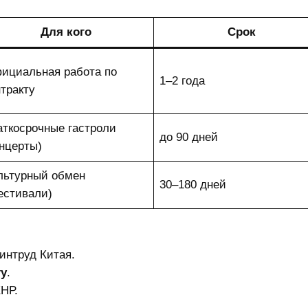
Для кого
Срок
ициальная работа по
1–2 года
нтракту
аткосрочные гастроли
до 90 дней
онцерты)
льтурный обмен
30–180 дней
естивали)
интруд Китая.
ту
.
НР.