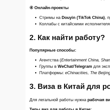
④ Онлайн-проекты
Стримы на
Douyin (TikTok China)
, 
Коллабы с китайскими исполнителя
2. Как найти работу?
Популярные способы:
Агентства (
Entertainment China, Sha
Группы в
WeChat/Telegram
для эксп
Платформы:
eChinacities, The Beiji
3. Виза в Китай для 
Для легальной работы нужна
рабочая ви
Типы виз для работы в Китае: