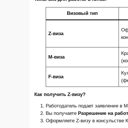
Визовый тип
Оф
Z-виза
ко
Кр
M-виза
(к
Ку
F-виза
(ф
Как получить Z-визу?
Работодатель подает заявление в М
Вы получаете
Разрешение на рабо
Оформляете Z-визу в консульстве К