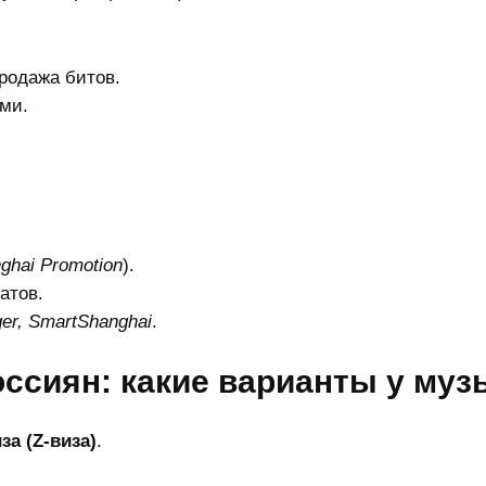
продажа битов.
ми.
nghai Promotion
).
атов.
nger, SmartShanghai
.
россиян: какие варианты у му
за (Z-виза)
.