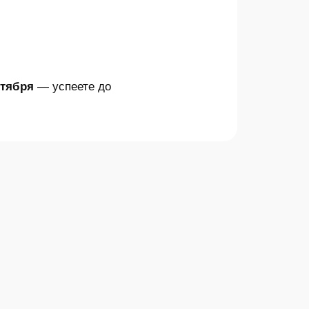
ктября
— успеете до