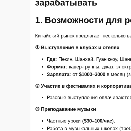
зарабатывать
1. Возможности для р
Китайский рынок предлагает несколько в
① Выступления в клубах и отелях
Где:
Пекин, Шанхай, Гуанчжоу, Шэн
Формат:
кавер-группы, джаз, элект
Зарплата:
от
$1000–3000
в месяц (з
② Участие в фестивалях и корпоратив
Разовые выступления оплачиваютс
③ Преподавание музыки
Частные уроки (
$30–100/час
).
Работа в музыкальных школах (тре