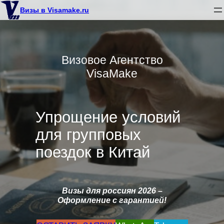
Перейти
Визы в Visamake.ru
к
содержимому
Визовое Агентство
VisaMake
Упрощение условий
для групповых
поездок в Китай
Визы для россиян 2026
–
Оформление с гарантией!