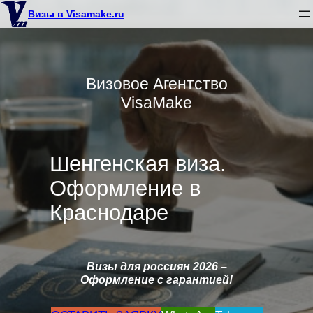
Перейти
Визы в Visamake.ru
к
содержимому
Визовое Агентство
VisaMake
Шенгенская виза.
Оформление в
Краснодаре
Визы для россиян 2026
–
Оформление с гарантией!