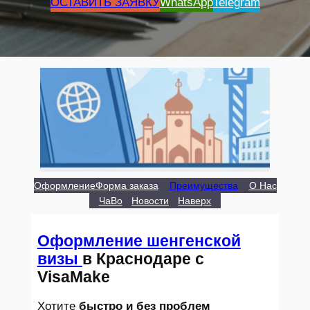
ОСТАВИТЬ ЗАЯВКУ
WhatsApp
Telegram
Оформление
Форма заказа
Преимущества
О Нас
ЧаВо
Новости
Наверх
Оформление шенгенской
визы
в Краснодаре с
VisaMake
Хотите
быстро и без проблем